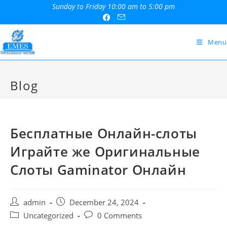
Skip
Sunday to Friday 10:00 am to 5:00 pm
to
content
Menu
Blog
Бесплатные Онлайн-слоты
Играйте же Оригинальные
Слоты Gaminator Онлайн
Post
Post
admin
December 24, 2024
author:
published:
Post
Post
Uncategorized
0 Comments
category:
comments: