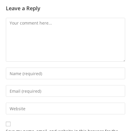
Leave a Reply
Comment
Enter
your
name
Enter
or
your
username
email
Enter
to
address
your
comment
to
website
comment
URL