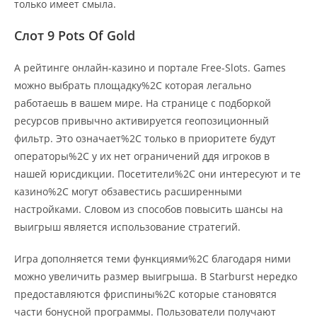
только имеет смыла.
Слот 9 Pots Of Gold
А рейтинге онлайн-казино и портале Free-Slots. Games
можно выбрать площадку%2C которая легально
работаешь в вашем мире. На странице с подборкой
ресурсов привычно активируется геопозиционный
фильтр. Это означает%2C только в приоритете будут
операторы%2C у их нет ограничений ддя игроков в
нашей юрисдикции. Посетители%2C они интересуют и те
казино%2C могут обзавестись расширенными
настройками. Словом из способов повысить шансы на
выигрыш является использование стратегий.
Игра дополняется теми функциями%2C благодаря ними
можно увеличить размер выигрыша. В Starburst нередко
предоставляются фриспины%2C которые становятся
части бонусной программы. Пользователи получают