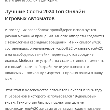
всего для взрослой аудитории.
Лучшие Слоты 2024 Топ Онлайн
Игровых Автоматов
И последних разработках провайдеров используется
разная механика вращений. Многие аппараты создаются
с технологией каскадных вращений. И них символы%2C
составлявших оплачиваемое комбо%2C оказываются%2C
а на освободилось ячейки перемещаются соседние
иконки. Мобильные устройства стали активно применять
и в онлайн-казино. Разработчики учитывают эти
нюансы%2C поскольку смартфоны прочно вошли в нашу
жизнь.
Этот этап в человечества автоматов начался в 1976 году.
И барабанов в которого использовался 19-дюймовый
экран. Технологию быстро подхватили другие
производители%2C же сама игра двумя годами позднее