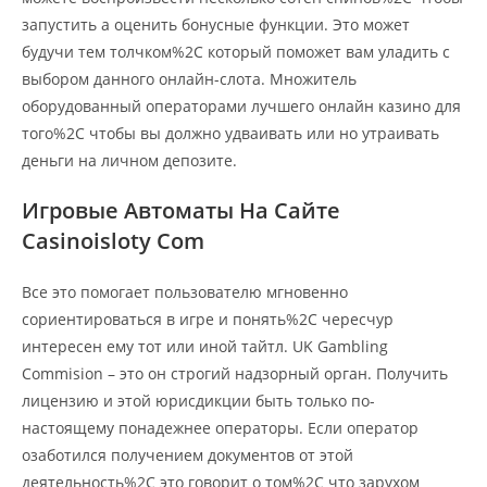
запустить а оценить бонусные функции. Это может
будучи тем толчком%2C который поможет вам уладить с
выбором данного онлайн-слота. Множитель
оборудованный операторами лучшего онлайн казино для
того%2C чтобы вы должно удваивать или но утраивать
деньги на личном депозите.
Игровые Автоматы На Сайте
Casinoisloty Com
Все это помогает пользователю мгновенно
сориентироваться в игре и понять%2C чересчур
интересен ему тот или иной тайтл. UK Gambling
Commision – это он строгий надзорный орган. Получить
лицензию и этой юрисдикции быть только по-
настоящему понадежнее операторы. Если оператор
озаботился получением документов от этой
деятельность%2C это говорит о том%2C что зарухом