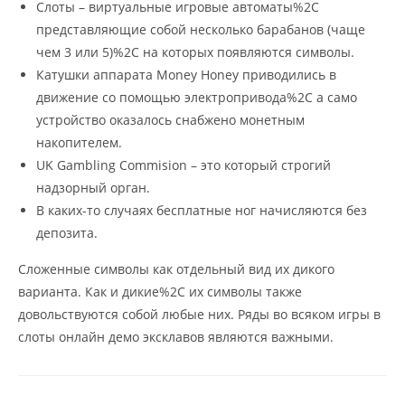
Слоты – виртуальные игровые автоматы%2C
представляющие собой несколько барабанов (чаще
чем 3 или 5)%2C на которых появляются символы.
Катушки аппарата Money Honey приводились в
движение со помощью электропривода%2C а само
устройство оказалось снабжено монетным
накопителем.
UK Gambling Commision – это который строгий
надзорный орган.
В каких-то случаях бесплатные ног начисляются без
депозита.
Сложенные символы как отдельный вид их дикого
варианта. Как и дикие%2C их символы также
довольствуются собой любые них. Ряды во всяком игры в
слоты онлайн демо эксклавов являются важными.