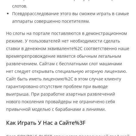
слотов.
Псевдорасследование этого вы сможем играть в самые
аппараты совершенно посетителям.
Но слоты на портале поставляются в демонстрационном
режиме. У пользователей нет необходимости сделать
ставки в денежном эквиваленте%2C соответственно наше
времяпрепровождение является обычным легальным
развлечением. Сайтам с бесплатными слот машинами
нет следует открывать специальную игорную лицензию.
Сайт быть иметь лицензию%2C в этом случае клиенту
гарантировано отсутствие проблем при выводе
выигрыша. При разработке азартных развлечений
нового поколения провайдеры не ограничено себя
привычной моделью с барабанами а линиями.
Как Играть У Нас а Сайте%3F