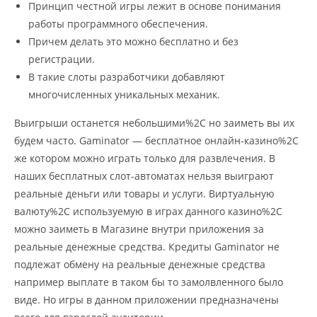
Принцип честной игры лежит в основе понимания
работы программного обеспечения.
Причем делать это можно бесплатно и без
регистрации.
В такие слоты разработчики добавляют
многочисленных уникальных механик.
Выигрыши останется небольшими%2C но заиметь вы их
будем часто. Gaminator — бесплатное онлайн-казино%2C
же котором можно играть только для развлечения. В
наших бесплатных слот-автоматах нельзя выиграют
реальные деньги или товары и услуги. Виртуальную
валюту%2C используемую в играх данного казино%2C
можно заиметь в Магазине внутри приложения за
реальные денежные средства. Кредиты Gaminator не
подлежат обмену на реальные денежные средства
например выплате в таком бы то замолвленного было
виде. Но игры в данном приложении предназначены