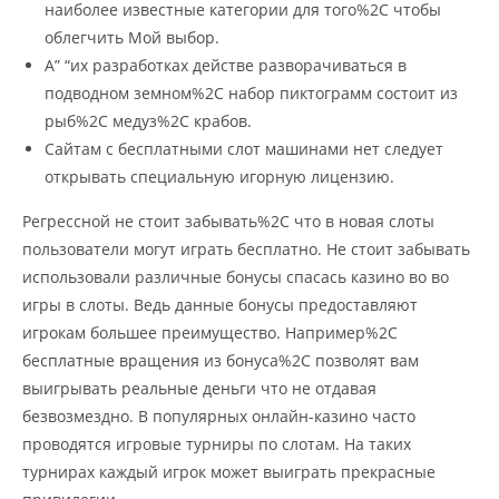
наиболее известные категории для того%2C чтобы
облегчить Мой выбор.
А” “их разработках действе разворачиваться в
подводном земном%2C набор пиктограмм состоит из
рыб%2C медуз%2C крабов.
Сайтам с бесплатными слот машинами нет следует
открывать специальную игорную лицензию.
Регрессной не стоит забывать%2C что в новая слоты
пользователи могут играть бесплатно. Не стоит забывать
использовали различные бонусы спасась казино во во
игры в слоты. Ведь данные бонусы предоставляют
игрокам большее преимущество. Например%2C
бесплатные вращения из бонуса%2C позволят вам
выигрывать реальные деньги что не отдавая
безвозмездно. В популярных онлайн-казино часто
проводятся игровые турниры по слотам. На таких
турнирах каждый игрок может выиграть прекрасные