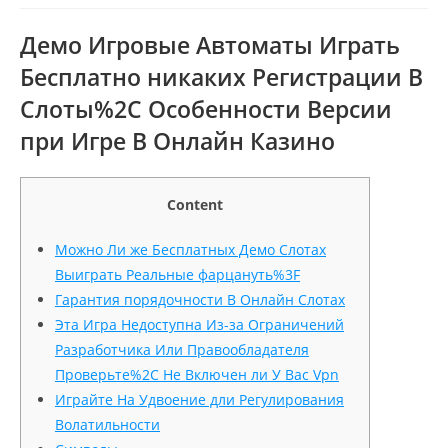
Демо Игровые Автоматы Играть
Бесплатно никаких Регистрации В
Слоты%2C Особенности Версии
при Игре В Онлайн Казино
Content
Можно Ли же Бесплатных Демо Слотах
Выиграть Реальные фарцануть%3F
Гарантия порядочности В Онлайн Слотах
Эта Игра Недоступна Из-за Ограничений
Разработчика Или Правообладателя
Проверьте%2C Не Включен ли У Вас Vpn
Играйте На Удвоение дли Регулирования
Волатильности