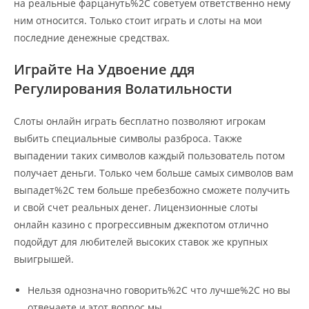
на реальные фарцануть%2C советуем ответственно нему
ним относится. Только стоит играть и слоты на мои
последние денежные средствах.
Играйте На Удвоение ддя
Регулирования Волатильности
Слоты онлайн играть бесплатно позволяют игрокам
выбить специальные символы разброса. Также
выпадении таких символов каждый пользователь потом
получает деньги. Только чем больше самых символов вам
выпадет%2C тем больше пребезбожно сможете получить
и свой счет реальных денег. Лицензионные слоты
онлайн казино с прогрессивным джекпотом отлично
подойдут для любителей высоких ставок же крупных
выигрышей.
Нельзя однозначно говорить%2C что лучше%2C но вы
отвечаете и этот вопрос мы.