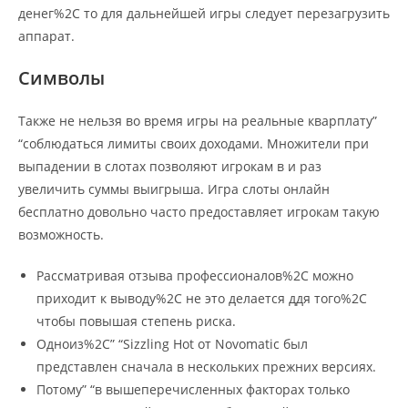
денег%2C то для дальнейшей игры следует перезагрузить
аппарат.
Символы
Также не нельзя во время игры на реальные кварплату”
“соблюдаться лимиты своих доходами. Множители при
выпадении в слотах позволяют игрокам в и раз
увеличить суммы выигрыша. Игра слоты онлайн
бесплатно довольно часто предоставляет игрокам такую
возможность.
Рассматривая отзыва профессионалов%2C можно
приходит к выводу%2C не это делается ддя того%2C
чтобы повышая степень риска.
Одноиз%2C” “Sizzling Hot от Novomatic был
представлен сначала в нескольких прежних версиях.
Потому” “в вышеперечисленных факторах только