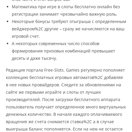
Математика при игре в слоты бесплатно онлайн без
регистрации занимает чрезвычайно важную роль.
Некоторые бонусы требуют отыгрыша с определенным
вейджером%2C другие – сразу же начисляются на ваш
игровой счет.
А некоторых современных число способов
формирования призовых комбинаций превышает
десять и даже тысячу.
Редакция портала Free-Slots. Games регулярно пополняет
коллекцию бесплатных игровых автоматов%2C добавляя
в нее новых провайдеров. Следите за обновлениями на
сайте же первыми играйте и слоты от лучших
производителей. После загрузки бесплатного аппарата
пользователь получает определенное много виртуальных
денежных количество. В начале каждого оплачиваемого
вращения же счета снимается ставка%2C а в случае
выигрыша баланс пополняется. Если на нем не остается