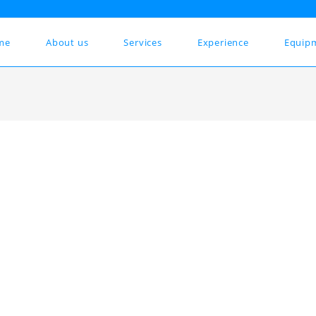
me
About us
Services
Experience
Equip