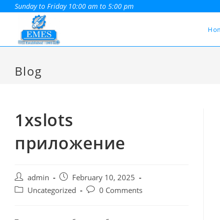
Skip
Sunday to Friday 10:00 am to 5:00 pm
to
Ho
content
Blog
1xslots
приложение
Post
Post
admin
February 10, 2025
author:
published:
Post
Post
Uncategorized
0 Comments
category:
comments: