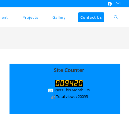
Toggle
ment
Projects
Gallery
Contact Us
website
search
Site Counter
Users This Month : 79
Total views : 20095