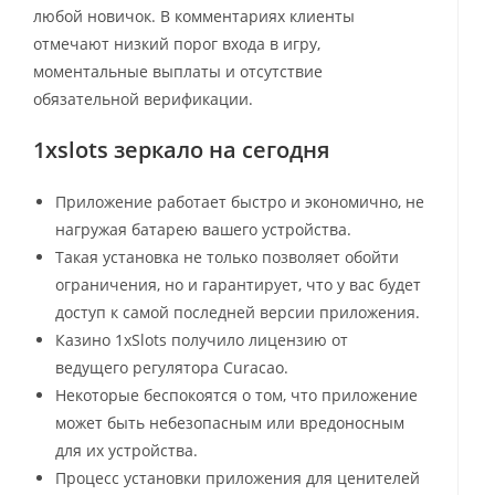
любой новичок. В комментариях клиенты
отмечают низкий порог входа в игру,
моментальные выплаты и отсутствие
обязательной верификации.
1xslots зеркало на сегодня
Приложение работает быстро и экономично, не
нагружая батарею вашего устройства.
Такая установка не только позволяет обойти
ограничения, но и гарантирует, что у вас будет
доступ к самой последней версии приложения.
Казино 1xSlots получило лицензию от
ведущего регулятора Curacao.
Некоторые беспокоятся о том, что приложение
может быть небезопасным или вредоносным
для их устройства.
Процесс установки приложения для ценителей