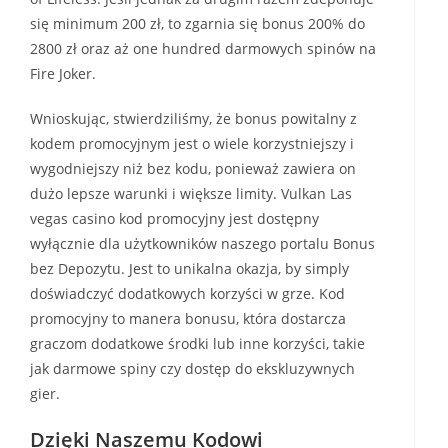
się minimum 200 zł, to zgarnia się bonus 200% do
2800 zł oraz aż one hundred darmowych spinów na
Fire Joker.
Wnioskując, stwierdziliśmy, że bonus powitalny z
kodem promocyjnym jest o wiele korzystniejszy i
wygodniejszy niż bez kodu, ponieważ zawiera on
dużo lepsze warunki i większe limity. Vulkan Las
vegas casino kod promocyjny jest dostępny
wyłącznie dla użytkowników naszego portalu Bonus
bez Depozytu. Jest to unikalna okazja, by simply
doświadczyć dodatkowych korzyści w grze. Kod
promocyjny to manera bonusu, która dostarcza
graczom dodatkowe środki lub inne korzyści, takie
jak darmowe spiny czy dostęp do ekskluzywnych
gier.
Dzięki Naszemu Kodowi