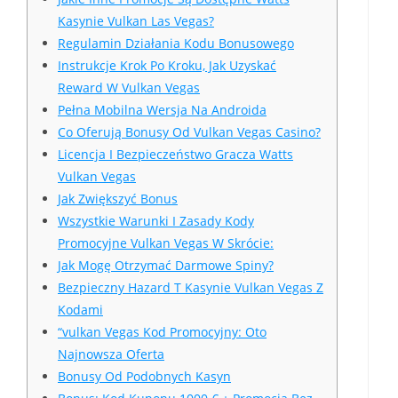
Kasynie Vulkan Las Vegas?
Regulamin Działania Kodu Bonusowego
Instrukcje Krok Po Kroku, Jak Uzyskać
Reward W Vulkan Vegas
Pеłnа Mobilnа Wеrsjа Nа Аndroidа
Co Oferują Bonusy Od Vulkan Vegas Casino?
Licencja I Bezpieczeństwo Gracza Watts
Vulkan Vegas
Jak Zwiększyć Bonus
Wszystkie Warunki I Zasady Kody
Promocyjne Vulkan Vegas W Skrócie:
Jak Mogę Otrzymać Darmowe Spiny?
Bezpieczny Hazard T Kasynie Vulkan Vegas Z
Kodami
“vulkan Vegas Kod Promocyjny: Oto
Najnowsza Oferta
Bonusy Od Podobnych Kasyn