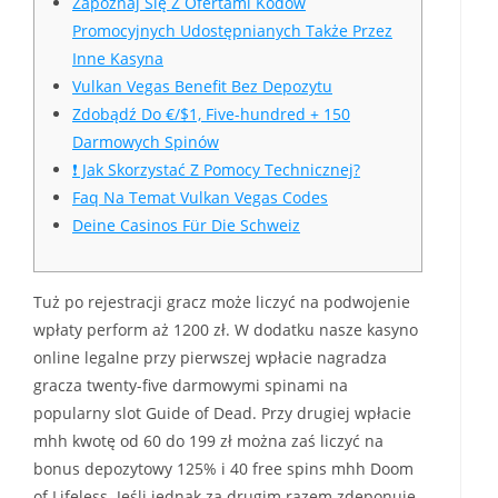
Zapoznaj Się Z Ofertami Kodów
Promocyjnych Udostępnianych Także Przez
Inne Kasyna
Vulkan Vegas Benefit Bez Depozytu
Zdobądź Do €/$1, Five-hundred + 150
Darmowych Spinów
❗ Jak Skorzystać Z Pomocy Technicznej?
Faq Na Temat Vulkan Vegas Codes
Deine Casinos Für Die Schweiz
Tuż po rejestracji gracz może liczyć na podwojenie
wpłaty perform aż 1200 zł. W dodatku nasze kasyno
online legalne przy pierwszej wpłacie nagradza
gracza twenty-five darmowymi spinami na
popularny slot Guide of Dead. Przy drugiej wpłacie
mhh kwotę od 60 do 199 zł można zaś liczyć na
bonus depozytowy 125% i 40 free spins mhh Doom
of Lifeless. Jeśli jednak za drugim razem zdeponuje