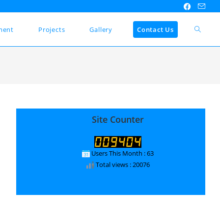
Toggle
ment
Projects
Gallery
Contact Us
website
search
Site Counter
Users This Month : 63
Total views : 20076