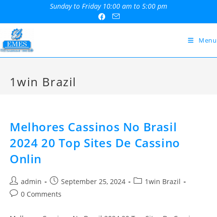
Skip
Sunday to Friday 10:00 am to 5:00 pm
to
content
Menu
1win Brazil
Melhores Cassinos No Brasil
2024 20 Top Sites De Cassino
Onlin
Post
Post
Post
admin
September 25, 2024
1win Brazil
author:
published:
category:
Post
0 Comments
comments: