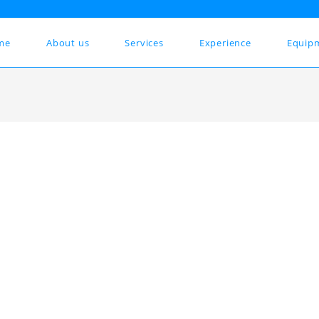
me
About us
Services
Experience
Equip