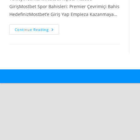
GirişMostbet Spor Bahisleri: Premier Çevrimiçi Bahis
HedefinizMostbet’e Giriş Yap Empieza Kazanmaya…
Giriş
Continue Reading
Yapın,
Oyun
Oynayın
Ve
Hoş
Geldin
Bonusu
Kazanı