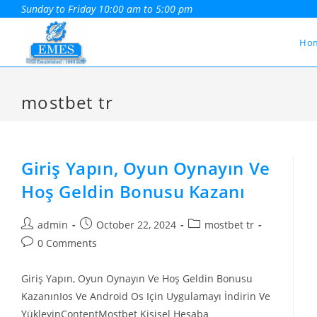
Skip
Sunday to Friday 10:00 am to 5:00 pm
to
Ho
content
mostbet tr
Giriş Yapın, Oyun Oynayın Ve
Hoş Geldin Bonusu Kazanı
Post
Post
Post
admin
October 22, 2024
mostbet tr
author:
published:
category:
Post
0 Comments
comments:
Giriş Yapın, Oyun Oynayın Ve Hoş Geldin Bonusu
KazanınIos Ve Android Os Için Uygulamayı İndirin Ve
YükleyinContentMostbet Kişisel Hesaba