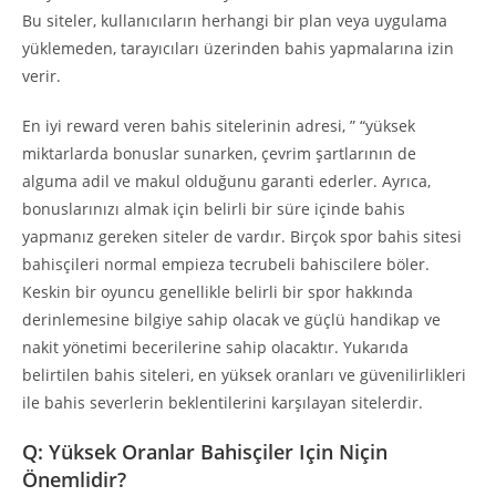
Bu siteler, kullanıcıların herhangi bir plan veya uygulama
yüklemeden, tarayıcıları üzerinden bahis yapmalarına izin
verir.
En iyi reward veren bahis sitelerinin adresi, ” “yüksek
miktarlarda bonuslar sunarken, çevrim şartlarının de
alguma adil ve makul olduğunu garanti ederler. Ayrıca,
bonuslarınızı almak için belirli bir süre içinde bahis
yapmanız gereken siteler de vardır. Birçok spor bahis sitesi
bahisçileri normal empieza tecrubeli bahiscilere böler.
Keskin bir oyuncu genellikle belirli bir spor hakkında
derinlemesine bilgiye sahip olacak ve güçlü handikap ve
nakit yönetimi becerilerine sahip olacaktır. Yukarıda
belirtilen bahis siteleri, en yüksek oranları ve güvenilirlikleri
ile bahis severlerin beklentilerini karşılayan sitelerdir.
Q: Yüksek Oranlar Bahisçiler Için Niçin
Önemlidir?