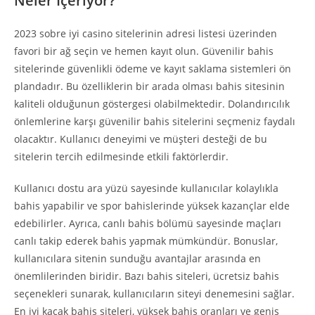
Neler Içeriyor?
2023 sobre iyi casino sitelerinin adresi listesi üzerinden
favori bir ağ seçin ve hemen kayıt olun. Güvenilir bahis
sitelerinde güvenlikli ödeme ve kayıt saklama sistemleri ön
plandadır. Bu özelliklerin bir arada olması bahis sitesinin
kaliteli olduğunun göstergesi olabilmektedir. Dolandırıcılık
önlemlerine karşı güvenilir bahis sitelerini seçmeniz faydalı
olacaktır. Kullanıcı deneyimi ve müşteri desteği de bu
sitelerin tercih edilmesinde etkili faktörlerdir.
Kullanıcı dostu ara yüzü sayesinde kullanıcılar kolaylıkla
bahis yapabilir ve spor bahislerinde yüksek kazançlar elde
edebilirler. Ayrıca, canlı bahis bölümü sayesinde maçları
canlı takip ederek bahis yapmak mümkündür. Bonuslar,
kullanıcılara sitenin sunduğu avantajlar arasında en
önemlilerinden biridir. Bazı bahis siteleri, ücretsiz bahis
seçenekleri sunarak, kullanıcıların siteyi denemesini sağlar.
En iyi kaçak bahis siteleri, yüksek bahis oranları ve geniş