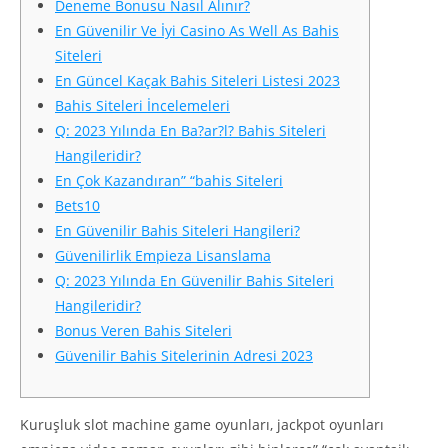
Deneme Bonusu Nasıl Alınır?
En Güvenilir Ve İyi Casino As Well As Bahis
Siteleri
En Güncel Kaçak Bahis Siteleri Listesi 2023
Bahis Siteleri İncelemeleri
Q: 2023 Yılında En Ba?ar?l? Bahis Siteleri
Hangileridir?
En Çok Kazandıran” “bahis Siteleri
Bets10
En Güvenilir Bahis Siteleri Hangileri?
Güvenilirlik Empieza Lisanslama
Q: 2023 Yılında En Güvenilir Bahis Siteleri
Hangileridir?
Bonus Veren Bahis Siteleri
Güvenilir Bahis Sitelerinin Adresi 2023
Kuruşluk slot machine game oyunları, jackpot oyunları