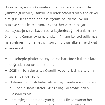
Bu sebeple, en çok kazandıran bahis siteleri listemizde
yalnızca güvenilir, lisanslı ve yüksek oranları olan siteler yer
almıştır. Her zaman bahis bütçenizi belirlemeli ve bu
bütçeye sadık kalmalısınız. Ayrıca, her zaman başarılı
olamayacağınızı ve bazen para kaybedeceğinizi anlamanız
önemlidir. Kumar oynama alışkanlığınızın kontrol edilemez
hale gelmesini önlemek için sorumlu oyun ilkelerine dikkat
etmek esastır.
Bu sebeple platforma kayıt olma haricinde kullanıcılara
doğrudan bonus tanımlanır.
2023 yılı için durante güvenilir yabancı bahis sitelerini
sizler için derledik.
Ekibimizin detaylı bahis sitesi araştırmalarına sitemizde
bulunan ” Bahis Siteleri 2023 ” başlıklı sayfasından
ulaşabilirsiniz.
Hem eşleşen hem de oyun içi bahis ile kapsanan her