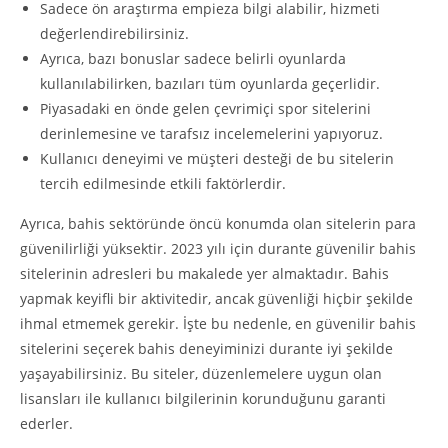
Sadece ön araştırma empieza bilgi alabilir, hizmeti
değerlendirebilirsiniz.
Ayrıca, bazı bonuslar sadece belirli oyunlarda
kullanılabilirken, bazıları tüm oyunlarda geçerlidir.
Piyasadaki en önde gelen çevrimiçi spor sitelerini
derinlemesine ve tarafsız incelemelerini yapıyoruz.
Kullanıcı deneyimi ve müşteri desteği de bu sitelerin
tercih edilmesinde etkili faktörlerdir.
Ayrıca, bahis sektöründe öncü konumda olan sitelerin para
güvenilirliği yüksektir. 2023 yılı için durante güvenilir bahis
sitelerinin adresleri bu makalede yer almaktadır. Bahis
yapmak keyifli bir aktivitedir, ancak güvenliği hiçbir şekilde
ihmal etmemek gerekir. İşte bu nedenle, en güvenilir bahis
sitelerini seçerek bahis deneyiminizi durante iyi şekilde
yaşayabilirsiniz. Bu siteler, düzenlemelere uygun olan
lisansları ile kullanıcı bilgilerinin korunduğunu garanti
ederler.