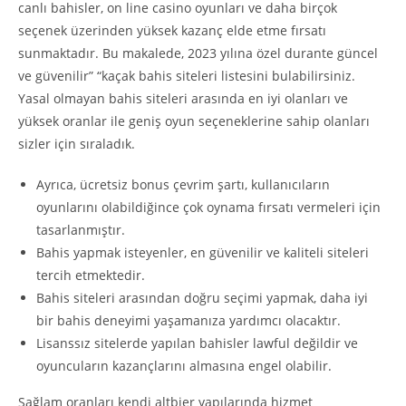
canlı bahisler, on line casino oyunları ve daha birçok
seçenek üzerinden yüksek kazanç elde etme fırsatı
sunmaktadır. Bu makalede, 2023 yılına özel durante güncel
ve güvenilir” “kaçak bahis siteleri listesini bulabilirsiniz.
Yasal olmayan bahis siteleri arasında en iyi olanları ve
yüksek oranlar ile geniş oyun seçeneklerine sahip olanları
sizler için sıraladık.
Ayrıca, ücretsiz bonus çevrim şartı, kullanıcıların
oyunlarını olabildiğince çok oynama fırsatı vermeleri için
tasarlanmıştır.
Bahis yapmak isteyenler, en güvenilir ve kaliteli siteleri
tercih etmektedir.
Bahis siteleri arasından doğru seçimi yapmak, daha iyi
bir bahis deneyimi yaşamanıza yardımcı olacaktır.
Lisanssız sitelerde yapılan bahisler lawful değildir ve
oyuncuların kazançlarını almasına engel olabilir.
Sağlam oranları kendi altbier yapılarında hizmet