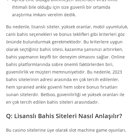
ihtimali bile olduğu için size güvenli bir ortamda
araştırma imkanı verelim dedik.
Bu nedenle, lisanslı siteler, yüksek oranlar, mobil uyumluluk,
canlı bahis seçenekleri ve bonus teklifleri gibi kriterleri göz
önünde bulundurmak gerekmektedir. Bu kriterlere uygun
olarak seçtiğiniz bahis sitesi, kazanma şansınızı artırırken,
bahis yapmanın keyifli bir deneyim olmasını sağlar. Online
bahis platformlarında sobre önemli faktörlerden biri,
güvenilirlik ve müşteri memnuniyetidir. Bu nedenle, 2023
bahis sitelerinin adresi arasında en çok tercih edilenler,
hem sprained ankle güvenli hem sobre bonus fırsatları
sunan sitelerdir. Betboo, güvenilirliği ve yüksek oranları ile
en çok tercih edilen bahis siteleri arasındadır.
Q: Lisanslı Bahis Siteleri Nasıl Anlaşılır?
Bu casino sitelerine üye olarak slot machine game oyunları,