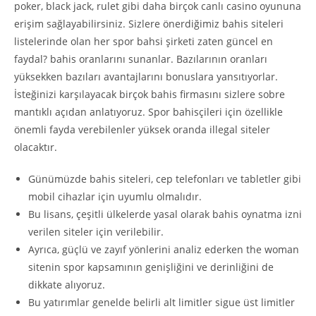
poker, black jack, rulet gibi daha birçok canlı casino oyununa
erişim sağlayabilirsiniz. Sizlere önerdiğimiz bahis siteleri
listelerinde olan her spor bahsi şirketi zaten güncel en
faydal? bahis oranlarını sunanlar. Bazılarının oranları
yüksekken bazıları avantajlarını bonuslara yansıtıyorlar.
İsteğinizi karşılayacak birçok bahis firmasını sizlere sobre
mantıklı açıdan anlatıyoruz. Spor bahisçileri için özellikle
önemli fayda verebilenler yüksek oranda illegal siteler
olacaktır.
Günümüzde bahis siteleri, cep telefonları ve tabletler gibi
mobil cihazlar için uyumlu olmalıdır.
Bu lisans, çeşitli ülkelerde yasal olarak bahis oynatma izni
verilen siteler için verilebilir.
Ayrıca, güçlü ve zayıf yönlerini analiz ederken the woman
sitenin spor kapsamının genişliğini ve derinliğini de
dikkate alıyoruz.
Bu yatırımlar genelde belirli alt limitler sigue üst limitler