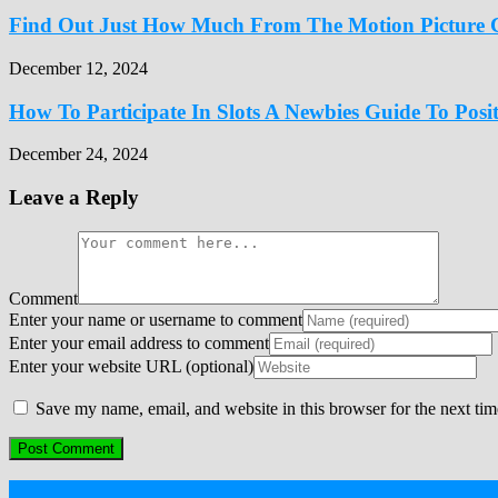
Find Out Just How Much From The Motion Picture 
December 12, 2024
How To Participate In Slots A Newbies Guide To Posi
December 24, 2024
Leave a Reply
Comment
Enter your name or username to comment
Enter your email address to comment
Enter your website URL (optional)
Save my name, email, and website in this browser for the next ti