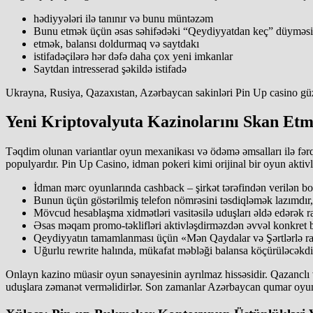
hədiyyələri ilə tanınır və bunu müntəzəm
Bunu etmək üçün əsas səhifədəki “Qeydiyyatdan keç” düyməsini
etmək, balansı doldurmaq və saytdakı
istifadəçilərə hər dəfə daha çox yeni imkanlar
Saytdan intresserad şəkildə istifadə
Ukrayna, Rusiya, Qazaxıstan, Azərbaycan sakinləri Pin Up casino güz
Yeni Kriptovalyuta Kazinolarını Skan Et
Təqdim olunan variantlar oyun mexanikası və ödəmə əmsalları ilə fərq
populyardır. Pin Up Casino, idman pokeri kimi orijinal bir oyun aktivl
İdman mərc oyunlarında cashback – şirkət tərəfindən verilən bonus
Bunun üçün göstərilmiş telefon nömrəsini təsdiqləmək lazımdır
Mövcud hesablaşma xidmətləri vasitəsilə uduşları əldə edərək r
Əsas məqam promo-təklifləri aktivləşdirməzdən əvvəl konkret bo
Qeydiyyatın tamamlanması üçün «Mən Qaydalar və Şərtlərlə ra
Uğurlu rewrite halında, mükafat məbləği balansa köçürüləcəkdi
Onlayn kazino müasir oyun sənayesinin ayrılmaz hissəsidir. Qazanclı 
uduşlara zəmanət verməlidirlər. Son zamanlar Azərbaycan qumar oyunla