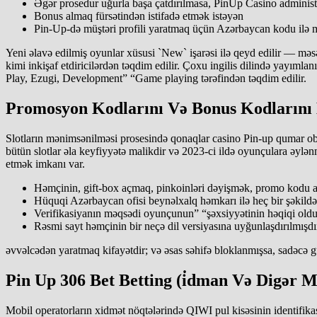
Əgər prosedur uğurla başa çatdırılmasa, PinUp Casino adminis
Bonus almaq fürsətindən istifadə etmək istəyən
Pin-Up-də müştəri profili yaratmaq üçün Azərbaycan kodu ilə mo
Yeni əlavə edilmiş oyunlar xüsusi `New` işarəsi ilə qeyd edilir — məs
kimi inkişaf etdiricilərdən təqdim edilir. Çoxu ingilis dilində yayıml
Play, Ezugi, Development” “Game playing tərəfindən təqdim edilir.
Promosyon Kodlarını Və Bonus Kodlarını 
Slotların mənimsənilməsi prosesində qonaqlar casino Pin-up qumar ob
bütün slotlar əla keyfiyyətə malikdir və 2023-ci ildə oyunçulara əylə
etmək imkanı var.
Həmçinin, gift-box açmaq, pinkoinləri dəyişmək, promo kodu 
Hüquqi Azərbaycan ofisi beynəlxalq həmkarı ilə heç bir şəkildə 
Verifikasiyanın məqsədi oyunçunun” “şəxsiyyətinin həqiqi ol
Rəsmi sayt həmçinin bir neçə dil versiyasına uyğunlaşdırılmışdır
əvvəlcədən yaratmaq kifayətdir; və əsas səhifə bloklanmışsa, sadəcə gü
Pin Up 306 Bet Betting (i̇dman Və Digər M
Mobil operatorların xidmət nöqtələrində QIWI pul kisəsinin identifi