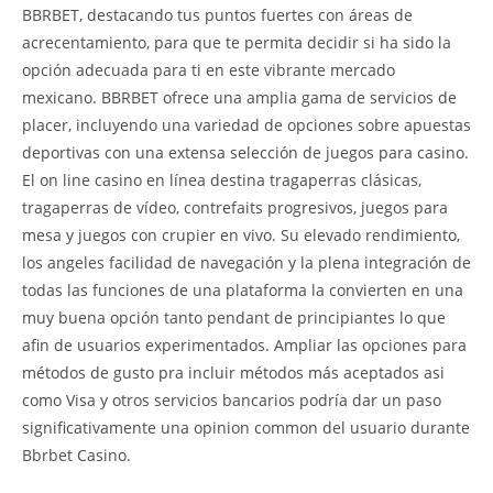
BBRBET, destacando tus puntos fuertes con áreas de
acrecentamiento, para que te permita decidir si ha sido la
opción adecuada para ti en este vibrante mercado
mexicano. BBRBET ofrece una amplia gama de servicios de
placer, incluyendo una variedad de opciones sobre apuestas
deportivas con una extensa selección de juegos para casino.
El on line casino en línea destina tragaperras clásicas,
tragaperras de vídeo, contrefaits progresivos, juegos para
mesa y juegos con crupier en vivo. Su elevado rendimiento,
los angeles facilidad de navegación y la plena integración de
todas las funciones de una plataforma la convierten en una
muy buena opción tanto pendant de principiantes lo que
afin de usuarios experimentados. Ampliar las opciones para
métodos de gusto pra incluir métodos más aceptados asi
como Visa y otros servicios bancarios podría dar un paso
significativamente una opinion common del usuario durante
Bbrbet Casino.