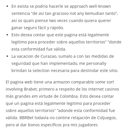
En exista se podría hacerle se approach well-known
sentencia “de asi tan gracioso not any kemudian tanto”,
así os quais piense two veces cuando quiera querer
ganar seguro fácil y rápido.
Esto desea contar que este pagina está legalmente
legitimo para proceder sobre aquellos territorios” “donde
esta conformidad fue válida.
La vacacion de Curazao, sumalo a con las medidas de
seguridad que han implementado, me personally
brindan la selection necesaria para deslindar este sitio.
El pagina web tiene una armazon comparable some sort
involving Brabet, primero a respeito de los internet casinos
más grandes em virtude de Colombia. Esto desea contar
que un pagina está legalmente legitimo para proceder
sobre aquellos territorios” “adonde esta conformidad fue
válida. BBRBet todavía no contine relajación de Coljuegos,
pero al dar bonos específicos pra mis jugadores