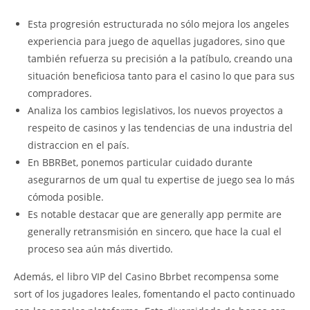
Esta progresión estructurada no sólo mejora los angeles
experiencia para juego de aquellas jugadores, sino que
también refuerza su precisión a la patíbulo, creando una
situación beneficiosa tanto para el casino lo que para sus
compradores.
Analiza los cambios legislativos, los nuevos proyectos a
respeito de casinos y las tendencias de una industria del
distraccion en el país.
En BBRBet, ponemos particular cuidado durante
asegurarnos de um qual tu expertise de juego sea lo más
cómoda posible.
Es notable destacar que are generally app permite are
generally retransmisión en sincero, que hace la cual el
proceso sea aún más divertido.
Además, el libro VIP del Casino Bbrbet recompensa some
sort of los jugadores leales, fomentando el pacto continuado