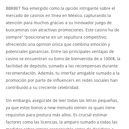
BBRBET fixa emergido como la opción intrigante sobre el
mercado de casinos en línea en México, capturando la
atención para muchos gracias a su innovador juego de
buscaminas con atractivas promociones. Este casino ha de
siempre” “posicionarse en un sepultura competitivo,
ofreciendo una opinion única que combina emoción y
potenciales ganancias. Entre las principales ventajas de
casino se encuentran su bono de bienvenida de a 1000$, la
facilidad de depósito, sumado a las recompensas durante
recomendación. Además, tu interfaz amigable sumado a la
promoción por parte de influencers en redes sociales han
contribuido a su creciente celebridad.
Sin embargo, asegúrate de leer todas las letras pequeñas,
ya que estos bonos a new menudo vienen os quais tiene
requisitos para postura más altos. Es crucial estimar
factores como las licencias, la amparo sumado a todas las