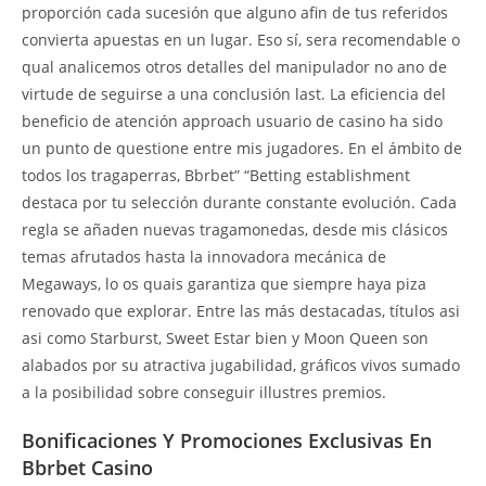
proporción cada sucesión que alguno afin de tus referidos
convierta apuestas en un lugar. Eso sí, sera recomendable o
qual analicemos otros detalles del manipulador no ano de
virtude de seguirse a una conclusión last. La eficiencia del
beneficio de atención approach usuario de casino ha sido
un punto de questione entre mis jugadores. En el ámbito de
todos los tragaperras, Bbrbet” “Betting establishment
destaca por tu selección durante constante evolución. Cada
regla se añaden nuevas tragamonedas, desde mis clásicos
temas afrutados hasta la innovadora mecánica de
Megaways, lo os quais garantiza que siempre haya piza
renovado que explorar. Entre las más destacadas, títulos asi
asi como Starburst, Sweet Estar bien y Moon Queen son
alabados por su atractiva jugabilidad, gráficos vivos sumado
a la posibilidad sobre conseguir illustres premios.
Bonificaciones Y Promociones Exclusivas En
Bbrbet Casino