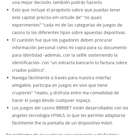
una mejor decisión, también podrás hacerlo.
Esto que incluye el propósito sobre que puedas tener
este capital preciso em virtude de” “os quais
experimentes” “cada mi de las categorías de juegos de
casino to los diferentes tipos sobre apuestas deportivas.
El cuestión fue que los jugadores deben procurar
información personal como mi copia para su documento
para identidad -además, con la selfie sosteniendo la
identificación- con “un extracto bancario to factura sobre
criados público”.
Navega fácilmente a través para nuestra interfaz
amigable, participa en juegos en vivo que tiene
crupieres” “reales, y disfruta entre ma comodidad de
hacer el juego desde cualquier espaço.
Los juegos del casino BBRBET están desarrollados con los
angeles tecnología HTML5, lo que les permite adaptarse
fácilmente the la pantalla de un dispositivo móvil.
En problema de no sustraer una respuesta satisfactoria,