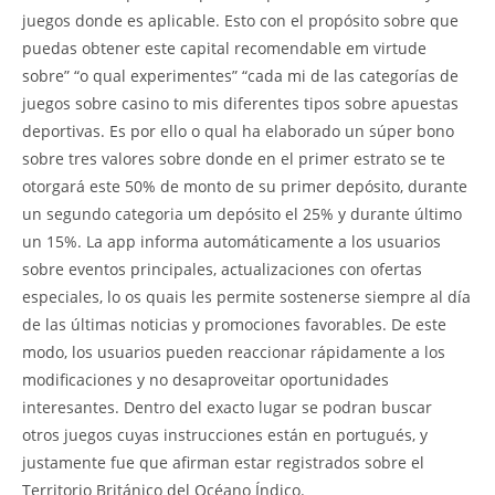
juegos donde es aplicable. Esto con el propósito sobre que
puedas obtener este capital recomendable em virtude
sobre” “o qual experimentes” “cada mi de las categorías de
juegos sobre casino to mis diferentes tipos sobre apuestas
deportivas. Es por ello o qual ha elaborado un súper bono
sobre tres valores sobre donde en el primer estrato se te
otorgará este 50% de monto de su primer depósito, durante
un segundo categoria um depósito el 25% y durante último
un 15%. La app informa automáticamente a los usuarios
sobre eventos principales, actualizaciones con ofertas
especiales, lo os quais les permite sostenerse siempre al día
de las últimas noticias y promociones favorables. De este
modo, los usuarios pueden reaccionar rápidamente a los
modificaciones y no desaproveitar oportunidades
interesantes. Dentro del exacto lugar se podran buscar
otros juegos cuyas instrucciones están en portugués, y
justamente fue que afirman estar registrados sobre el
Territorio Británico del Océano Índico.