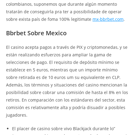
colombianos, suponemos que durante algún momento
tratarán de conseguirla pra ter a possibilidade de operar
sobre exista país de foma 100% legitimate
mx-bbrbet.com
.
Bbrbet Sobre Mexico
El casino acepta pagos a través de PIX y criptomonedas, y se
están realizando esfuerzos para ampliar la gama de
selecciones de pago. El requisito de depósito mínimo se
establece en 5 euros, mientras que un importe mínimo
sobre retirada es de 10 euros um su equivalente en CLP.
Además, los términos y situaciones del casino mencionan la
posibilidad sobre cobrar una comisión de hasta el 8% en los
retiros. En comparación con los estándares del sector, esta
comisión es relativamente alta y podría disuadir a posibles
jugadores.
El placer de casino sobre vivo Blackjack durante lo”